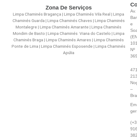
Co
Zona De Serviços
Av.
Limpa Chaminés Bragança | Limpa Chaminés Vila Real | Limpa
Bar
Chaminés Guarda | Limpa Chaminés Chaves | Limpa Chaminés
e
Montalegre | Limpa Chaminés Amarante | Limpa Chaminés
So
Mondim de Basto | Limpa Chaminés Viana do Castelo | Limpa
(E
Chaminés Braga | Limpa Chaminés Amares | Limpa Chaminés
101
Ponte de Lima | Limpa Chaminés Esposende | Limpa Chaminés
Nº
Apúlia
36
471
21
Nog
–
Br
Ema
ge
(+3
91
38