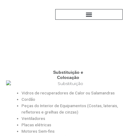
Skip
to
content
PERGUNTAS FREQUENTES
Serviços
Substituição e
Colocação
Vidros de recuperadores de Calor ou Salamandras
Cordão
Peças do Interior de Equipamentos (Costas, laterais,
refletores e grelhas de cinzas)
Ventiladores
Placas elétricas
Motores Sem-fins