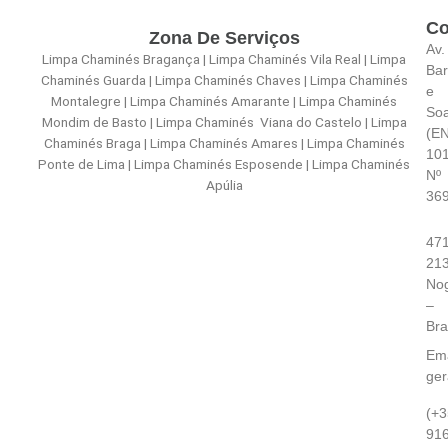
Co
Zona De Serviços
Av.
Limpa Chaminés Bragança | Limpa Chaminés Vila Real | Limpa
Bar
Chaminés Guarda | Limpa Chaminés Chaves | Limpa Chaminés
e
Montalegre | Limpa Chaminés Amarante | Limpa Chaminés
So
Mondim de Basto | Limpa Chaminés Viana do Castelo | Limpa
(E
Chaminés Braga | Limpa Chaminés Amares | Limpa Chaminés
101
Ponte de Lima | Limpa Chaminés Esposende | Limpa Chaminés
Nº
Apúlia
36
471
21
Nog
–
Br
Ema
ge
(+3
91