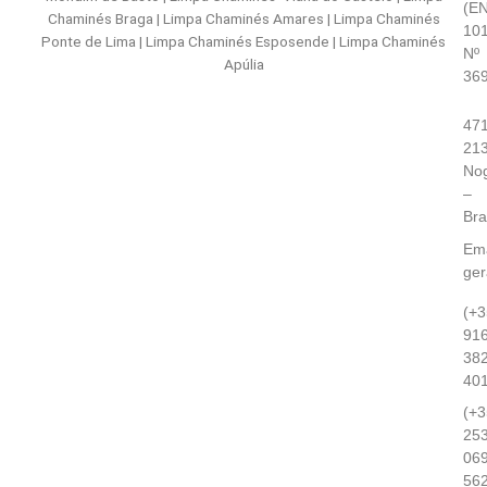
(E
Chaminés Braga | Limpa Chaminés Amares | Limpa Chaminés
101
Ponte de Lima | Limpa Chaminés Esposende | Limpa Chaminés
Nº
Apúlia
36
471
21
Nog
–
Br
Ema
ge
(+3
91
38
40
(+3
25
06
56