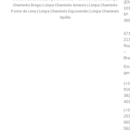
(E
Chaminés Braga | Limpa Chaminés Amares | Limpa Chaminés
101
Ponte de Lima | Limpa Chaminés Esposende | Limpa Chaminés
Nº
Apúlia
36
471
21
Nog
–
Br
Ema
ge
(+3
91
38
40
(+3
25
06
56