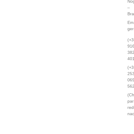
Nog
–
Br
Ema
ge
(+3
91
38
40
(+3
25
06
56
(C
par
red
nac