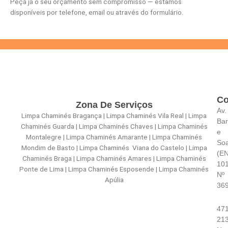
Peça já o seu orçamento sem compromisso — estamos
disponíveis por telefone, email ou através do formulário.
Co
Zona De Serviços
Av.
Limpa Chaminés Bragança | Limpa Chaminés Vila Real | Limpa
Bar
Chaminés Guarda | Limpa Chaminés Chaves | Limpa Chaminés
e
Montalegre | Limpa Chaminés Amarante | Limpa Chaminés
So
Mondim de Basto | Limpa Chaminés Viana do Castelo | Limpa
(E
Chaminés Braga | Limpa Chaminés Amares | Limpa Chaminés
101
Ponte de Lima | Limpa Chaminés Esposende | Limpa Chaminés
Nº
Apúlia
36
471
21