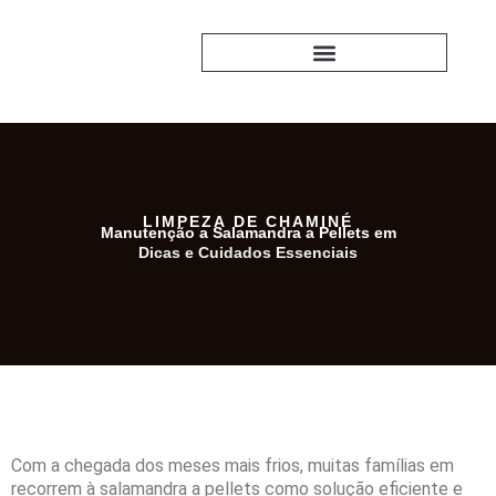
Skip
to
content
PERGUNTAS FREQUENTES
LIMPEZA DE CHAMINÉ
Manutenção a Salamandra a Pellets em
Dicas e Cuidados Essenciais
Com a chegada dos meses mais frios, muitas famílias em
recorrem à salamandra a pellets como solução eficiente e