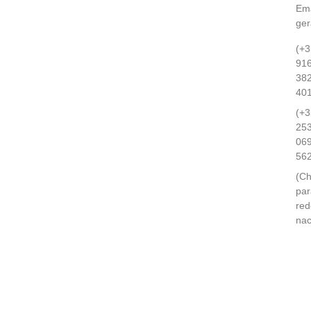
Ema
ge
(+3
91
38
40
(+3
25
06
56
(C
par
red
nac