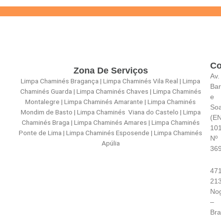
Co
Zona De Serviços
Av.
Limpa Chaminés Bragança | Limpa Chaminés Vila Real | Limpa
Bar
Chaminés Guarda | Limpa Chaminés Chaves | Limpa Chaminés
e
Montalegre | Limpa Chaminés Amarante | Limpa Chaminés
So
Mondim de Basto | Limpa Chaminés Viana do Castelo | Limpa
(E
Chaminés Braga | Limpa Chaminés Amares | Limpa Chaminés
101
Ponte de Lima | Limpa Chaminés Esposende | Limpa Chaminés
Nº
Apúlia
36
471
21
Nog
–
Br