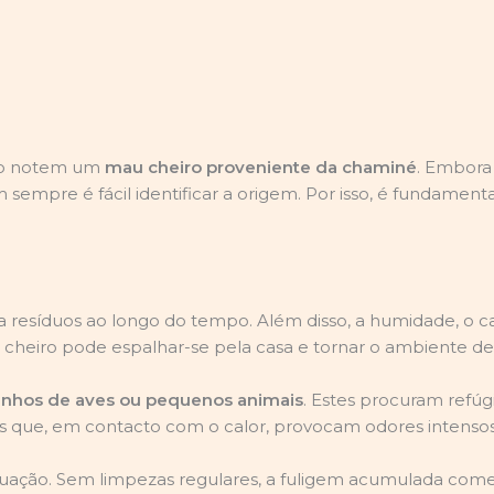
rto notem um
mau cheiro proveniente da chaminé
. Embora
 sempre é fácil identificar a origem. Por isso, é fundament
a resíduos ao longo do tempo. Além disso, a humidade, o ca
cheiro pode espalhar-se pela casa e tornar o ambiente de
inhos de aves ou pequenos animais
. Estes procuram refúg
 que, em contacto com o calor, provocam odores intensos
ação. Sem limpezas regulares, a fuligem acumulada começa 